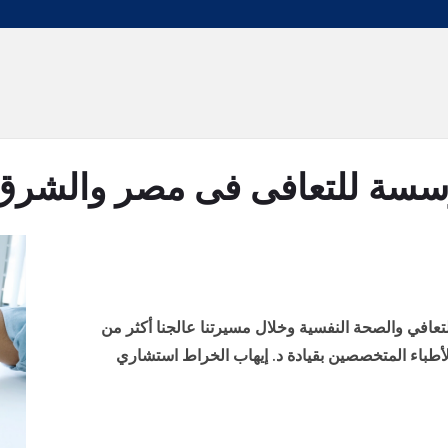
سة للتعافى فى مصر والشرق
متع بخبرة 30 عاماً في التعافي والصحة النفسية وخلال مسيرتنا عالجنا أكثر من
الأطباء المتخصصين بقيادة د. إيهاب الخراط استشاري