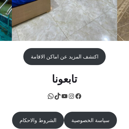
اكتشف المزيد عن اماكن الاقامة
تابعونا
فيسبوك
يوتيوب
إنستجرام
تيك توك
واتساب
سياسة الخصوصية
الشروط والاحكام