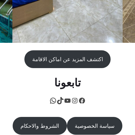
اكتشف المزيد عن اماكن الاقامة
تابعونا
فيسبوك
يوتيوب
إنستجرام
تيك توك
واتساب
سياسة الخصوصية
الشروط والاحكام