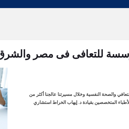
سة للتعافى فى مصر والشرق
متع بخبرة 30 عاماً في التعافي والصحة النفسية وخلال مسيرتنا عالجنا أكثر من
الأطباء المتخصصين بقيادة د. إيهاب الخراط استشاري