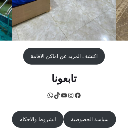
اكتشف المزيد عن اماكن الاقامة
تابعونا
فيسبوك
يوتيوب
إنستجرام
تيك توك
واتساب
سياسة الخصوصية
الشروط والاحكام