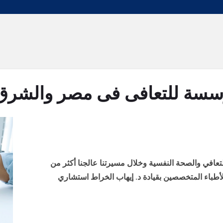
سة للتعافى فى مصر والشرق
متع بخبرة 30 عاماً في التعافي والصحة النفسية وخلال مسيرتنا عالجنا أكثر من
الأطباء المتخصصين بقيادة د. إيهاب الخراط استشاري