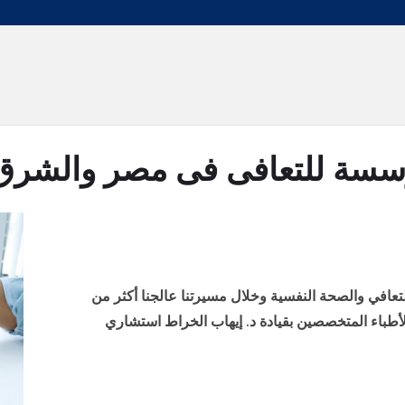
سة للتعافى فى مصر والشرق
متع بخبرة 30 عاماً في التعافي والصحة النفسية وخلال مسيرتنا عالجنا أكثر من
الأطباء المتخصصين بقيادة د. إيهاب الخراط استشاري