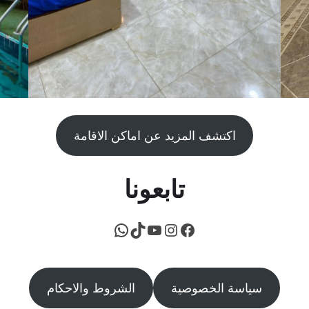
اكتشف المزيد عن اماكن الاقامة
تابعونا
فيسبوك
يوتيوب
إنستجرام
تيك توك
واتساب
سياسة الخصوصية
الشروط والاحكام