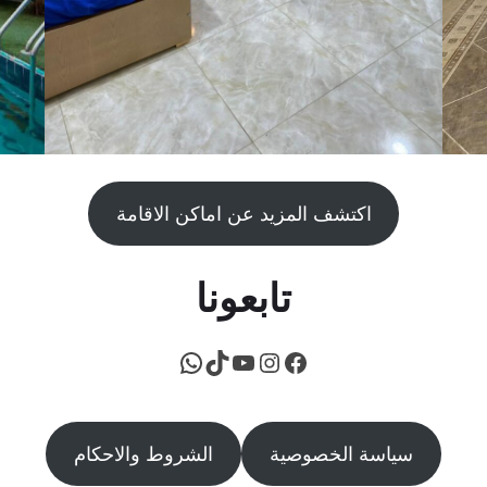
اكتشف المزيد عن اماكن الاقامة
تابعونا
فيسبوك
يوتيوب
إنستجرام
تيك توك
واتساب
سياسة الخصوصية
الشروط والاحكام