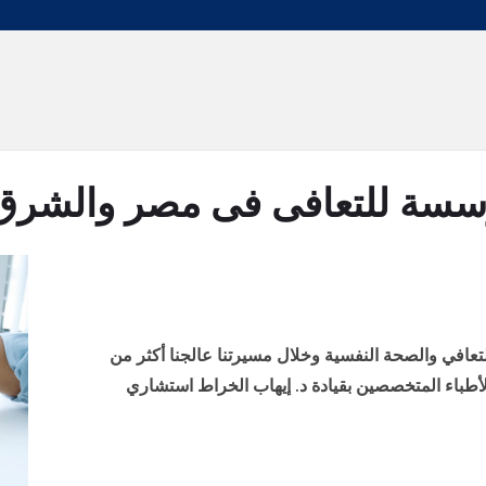
سة للتعافى فى مصر والشرق
متع بخبرة 30 عاماً في التعافي والصحة النفسية وخلال مسيرتنا عالجنا أكثر من
الأطباء المتخصصين بقيادة د. إيهاب الخراط استشاري