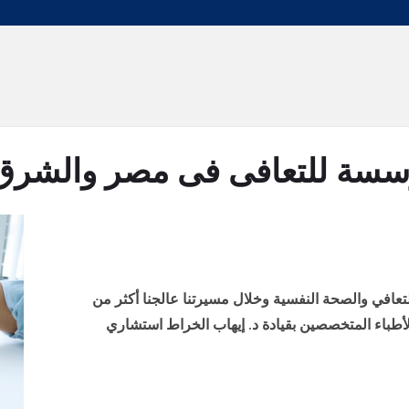
سة للتعافى فى مصر والشرق
متع بخبرة 30 عاماً في التعافي والصحة النفسية وخلال مسيرتنا عالجنا أكثر من
الأطباء المتخصصين بقيادة د. إيهاب الخراط استشاري