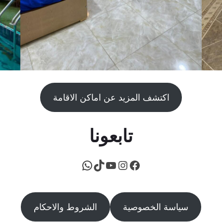
اكتشف المزيد عن اماكن الاقامة
تابعونا
فيسبوك
يوتيوب
إنستجرام
تيك توك
واتساب
سياسة الخصوصية
الشروط والاحكام