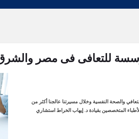
سة للتعافى فى مصر والشرق
متع بخبرة 30 عاماً في التعافي والصحة النفسية وخلال مسيرتنا عالجنا أكثر من
الأطباء المتخصصين بقيادة د. إيهاب الخراط استشاري