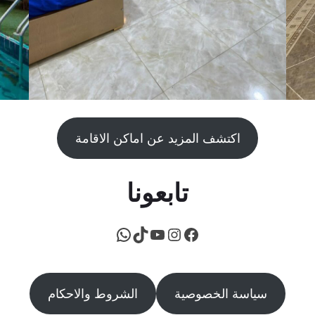
اكتشف المزيد عن اماكن الاقامة
تابعونا
فيسبوك
يوتيوب
إنستجرام
تيك توك
واتساب
سياسة الخصوصية
الشروط والاحكام